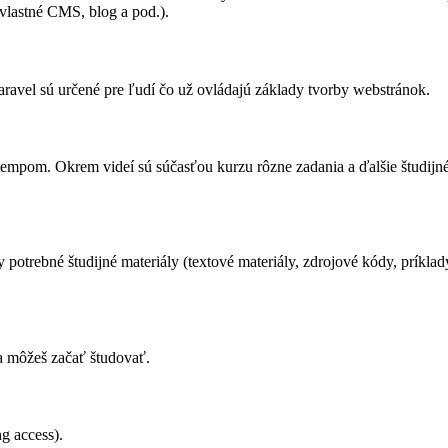
 vlastné CMS, blog a pod.).
avel sú určené pre ľudí čo už ovládajú základy tvorby webstránok.
pom. Okrem videí sú súčasťou kurzu rôzne zadania a ďalšie študijné zdr
 potrebné študijné materiály (textové materiály, zdrojové kódy, príklad
 a môžeš začať študovať.
g access).