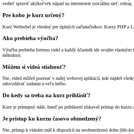
vedieť spraviť akýkoľvek nápad na internenete (sociálnu sieť, eshop,
Pre koho je kurz určený?
Kurz Webrebel je vhodný pre úplných začiatočníkov. Kurzy PHP a Lar
Ako prebieha výučba?
Výučba prebieha formou videí a každý účastník ide svojím vlastným tem
inštruktor.
Môžem si videá stiahnuť?
Nie, videá môžeš pozerať v našej webovej aplikácií, kde nájdeš všetky
odovzdávať zadania a veľa iného.
Do kedy sa treba na kurz prihlásiť?
Kurz je prístupný stále, hneď po prihlásení získavaš prístup do kurzu
Je prístup ku kurzu časovo obmedzený?
Nie, prístup k videám máš k dispozícii na neobmedzenú dobu (life-lon