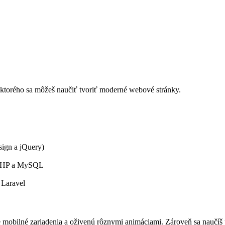
 ktorého sa môžeš naučiť tvoriť moderné webové stránky.
ign a jQuery)
v PHP a MySQL
 Laravel
e mobilné zariadenia a oživenú rôznymi animáciami. Zároveň sa naučí